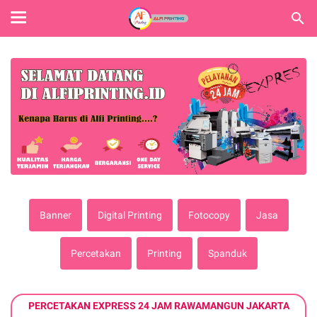
Banner
Digital Printing
Fotocopy
Jasa
Percetakan
Printing
Spanduk
PERCETAKAN EXPRESS 24 JAM RAWAMANGUN JAKARTA